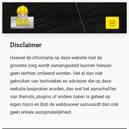
Ga
naar
040 848 80 69
de
bob@bobdewebbouwer.com
inhoud
Home
Website laten bouwen
Disclaimer
Strippenkaarten
Onderhoud en hosting
Hoewel de informatie op deze website met de
Training
grootste zorg wordt samengesteld kunnen hieraan
Portfolio
geen rechten ontleend worden. Het al dan niet
Blog
gebruiken van technieken en adviezen die op deze
Begrippen
website besproken worden, dan wel het aanschaffen
van thema’s, plugins of andere zaken is geheel op
Contact
eigen risico en Bob de webbouwer aanvaardt dan ook
geen enkele aansprakelijkheid.
Zoeken
Zoeken