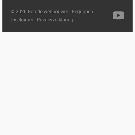
© 2026 Bob de webbouwer |
Begrippen
|
Disclaimer
|
Privacyverklaring