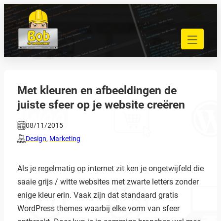
Ga
naar
040 848 80 69
de
bob@bobdewebbouwer.com
inhoud
Home
Website laten bouwen
Strippenkaarten
Met kleuren en afbeeldingen de
Onderhoud en hosting
juiste sfeer op je website creëren
Training
Portfolio
08/11/2015
Blog
Design
,
Marketing
Begrippen
Als je regelmatig op internet zit ken je ongetwijfeld die
Contact
saaie grijs / witte websites met zwarte letters zonder
enige kleur erin. Vaak zijn dat standaard gratis
Zoeken
WordPress themes waarbij elke vorm van sfeer