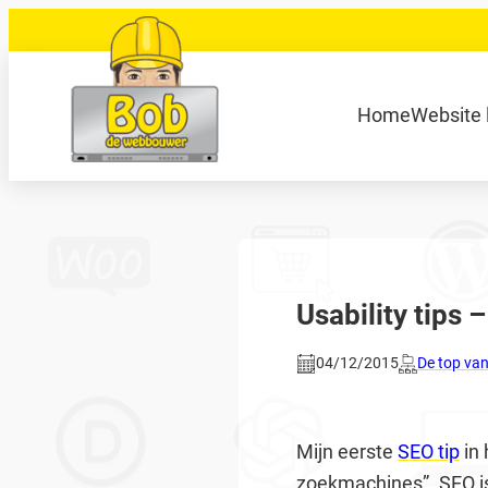
Ga
naar
de
040 848 80 69
bob@bobdewebbouwer
Home
Website 
inhoud
Zoeken
Usability tips 
04/12/2015
De top va
Mijn eerste
SEO tip
in 
zoekmachines”. SEO is