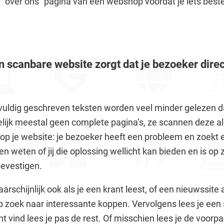
de “over ons” pagina van een webshop voordat je iets beste
Een scanbare website zorgt dat je bezoeker dire
gvuldig geschreven teksten worden veel minder gelezen da
ijk meestal geen complete pagina’s, ze scannen deze al
p je website: je bezoeker heeft een probleem en zoekt ee
een weten of jij die oplossing wellicht kan bieden en is op
bevestigen.
rschijnlijk ook als je een krant leest, of een nieuwssite 
 zoek naar interessante koppen. Vervolgens lees je een s
ant vind lees je pas de rest. Of misschien lees je de voorp