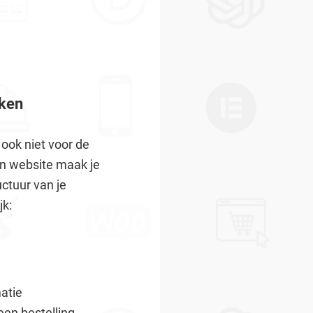
aken
ook niet voor de
en website maak je
uctuur van je
jk:
matie
een bestelling