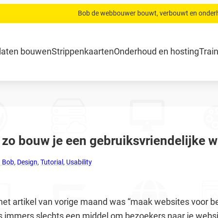
Bob de webbouwer bouwt, verbouwt en onder
.com
Home
Website laten bouwen
Strippenkaarten
Onderh
laten bouwen
Strippenkaarten
Onderhoud en hosting
Trai
– zo bouw je een gebruiksvriendelijke 
n Bob
,
Design
,
Tutorial
,
Usability
het artikel van vorige maand was “maak websites voor b
 immers slechts een middel om bezoekers naar je websit