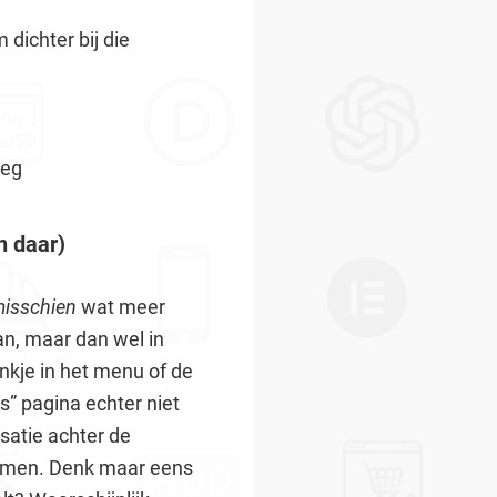
dichter bij die
weg
n daar)
isschien
wat meer
an, maar dan wel in
inkje in het menu of de
ns” pagina echter niet
satie achter de
enomen. Denk maar eens