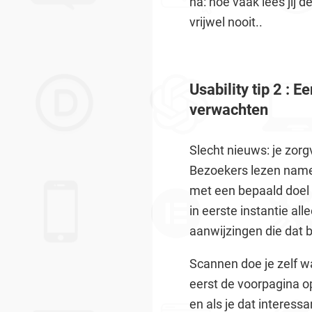
na: hoe vaak lees jij 
vrijwel nooit..
Usability tip 2 : 
verwachten
Slecht nieuws: je zor
Bezoekers lezen namel
met een bepaald doel o
in eerste instantie all
aanwijzingen die dat 
Scannen doe je zelf waa
eerst de voorpagina op
en als je dat interess