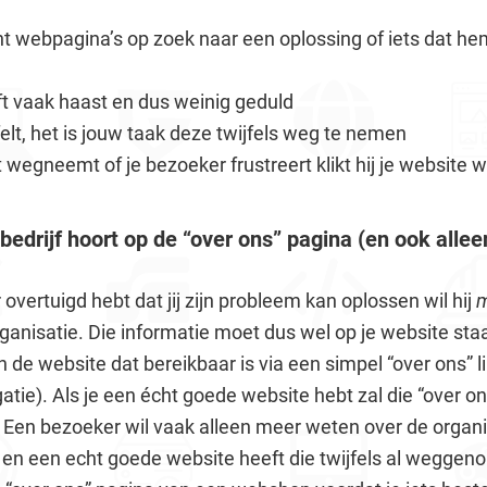
 webpagina’s op zoek naar een oplossing of iets dat hem 
t vaak haast en dus weinig geduld
elt, het is jouw taak deze twijfels weg te nemen
et wegneemt of je bezoeker frustreert klikt hij je website 
bedrijf hoort op de “over ons” pagina (en ook allee
 overtuigd hebt dat jij zijn probleem kan oplossen wil hij
m
rganisatie. Die informatie moet dus wel op je website sta
 de website dat bereikbaar is via een simpel “over ons” l
avigatie). Als je een écht goede website hebt zal die “over o
Een bezoeker wil vaak alleen meer weten over de organi
lt, en een echt goede website heeft die twijfels al wegg