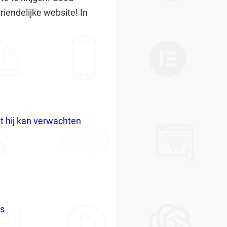
iendelijke website! In
at hij kan verwachten
es