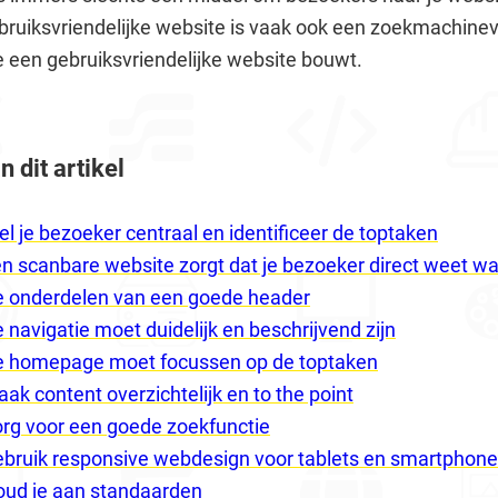
bruiksvriendelijke website is vaak ook een zoekmachinevr
 je een gebruiksvriendelijke website bouwt.
 dit artikel
Stel je bezoeker centraal en identificeer de toptaken
 Een scanbare website zorgt dat je bezoeker direct weet w
 De onderdelen van een goede header
De navigatie moet duidelijk en beschrijvend zijn
: De homepage moet focussen op de toptaken
Maak content overzichtelijk en to the point
 Zorg voor een goede zoekfunctie
: Gebruik responsive webdesign voor tablets en smartphon
 Houd je aan standaarden