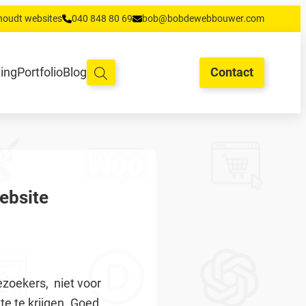
houdt websites
040 848 80 69
bob@bobdewebbouwer.com
oud en hosting
Training
Portfolio
Blog
Begrippen
Contact
ning
Portfolio
Blog
Contact
website
ezoekers, niet voor
e te krijgen. Goed