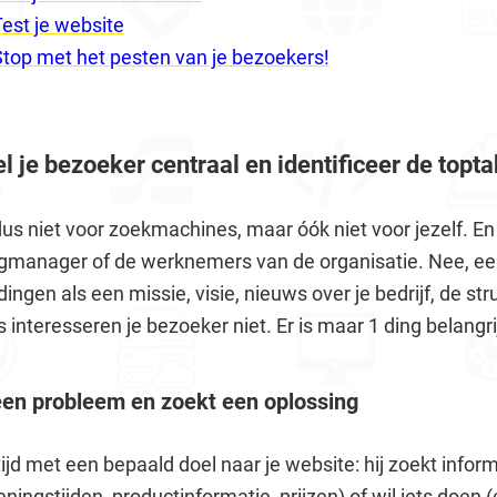
 Test je website
: Stop met het pesten van je bezoekers!
tel je bezoeker centraal en identificeer de topt
s niet voor zoekmachines, maar óók niet voor jezelf. En 
ngmanager of de werknemers van de organisatie. Nee, e
ingen als een missie, visie, nieuws over je bedrijf, de str
 interesseren je bezoeker niet. Er is maar 1 ding belangri
een probleem en zoekt een oplossing
jd met een bepaald doel naar je website: hij zoekt infor
ingstijden, productinformatie, prijzen) of wil iets doen (