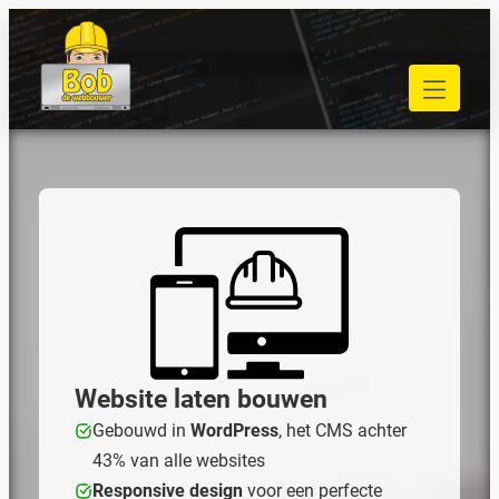
Ga
naar
040 848 80 69
de
bob@bobdewebbouwer.com
inhoud
Home
Website laten bouwen
Strippenkaarten
Onderhoud en hosting
Training
Portfolio
Blog
Begrippen
Website laten bouwen
Contact
Gebouwd in
WordPress
, het CMS achter
43% van alle websites
Zoeken
Responsive design
voor een perfecte