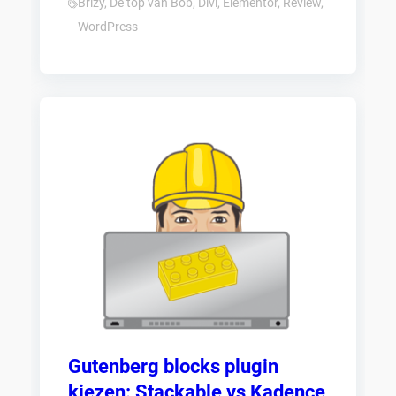
Brizy
,
De top van Bob
,
Divi
,
Elementor
,
Review
,
WordPress
Gutenberg blocks plugin
kiezen: Stackable vs Kadence