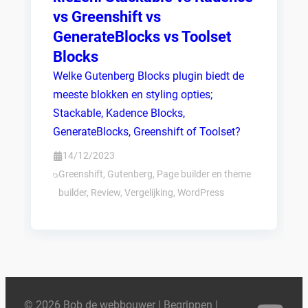
vs Greenshift vs
GenerateBlocks vs Toolset
Blocks
Welke Gutenberg Blocks plugin biedt de
meeste blokken en styling opties;
Stackable, Kadence Blocks,
GenerateBlocks, Greenshift of Toolset?
14/12/2023
Greenshift
,
Gutenberg
,
Page builder en theme
builder
,
Review
,
Vergelijking
,
WordPress
© 2026 Bob de webbouwer |
Begrippen
|