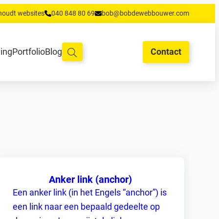
houdt websites
040 848 80 69
bob@bobdewebbouwer.com
oud en hosting
Training
Portfolio
Blog
Begrippen
Contact
ning
Portfolio
Blog
Contact
Anker link (anchor)
Een anker link (in het Engels “anchor”) is
een link naar een bepaald gedeelte op