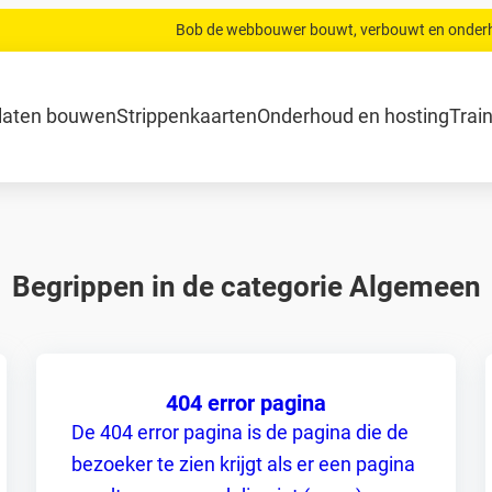
Bob de webbouwer bouwt, verbouwt en onder
.com
Home
Website laten bouwen
Strippenkaarten
Onderh
laten bouwen
Strippenkaarten
Onderhoud en hosting
Trai
Begrippen in de categorie Algemeen
404 error pagina
De 404 error pagina is de pagina die de
bezoeker te zien krijgt als er een pagina