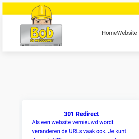
Ga
naar
de
040 848 80 69
bob@bobdewebbouwer
Home
Website 
inhoud
Zoeken
301 Redirect
Als een website vernieuwd wordt
veranderen de URLs vaak ook. Je kunt