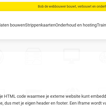
Bob de webbouwer bouwt, verbouwt en onder
.com
Home
Website laten bouwen
Strippenkaarten
Onderh
laten bouwen
Strippenkaarten
Onderhoud en hosting
Trai
ukje HTML code waarmee je externe website kunt embed
te, dus met je eigen header en footer. Een iframe wordt 