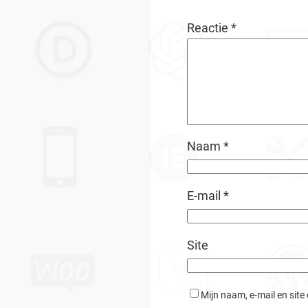
Reactie
*
Naam
*
E-mail
*
Site
Mijn naam, e-mail en site