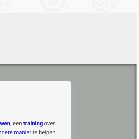
uwen
, een
training
over
ndere manier
te helpen.