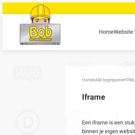
Ga
naar
de
040 848 80 69
bob@bobdewebbouwer
Home
Website 
inhoud
Zoeken
Home
Alle begrippen
HTML
Iframe
Een iframe is een st
binnen je eigen websi