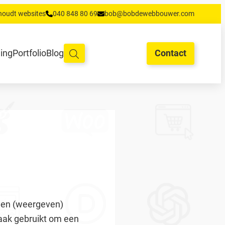
houdt websites
040 848 80 69
bob@bobdewebbouwer.com
oud en hosting
Training
Portfolio
Blog
Begrippen
Contact
ning
Portfolio
Blog
Contact
den (weergeven)
vaak gebruikt om een