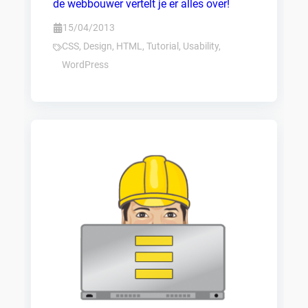
de webbouwer vertelt je er alles over!
15/04/2013
CSS
,
Design
,
HTML
,
Tutorial
,
Usability
,
WordPress