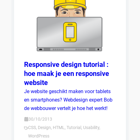
Responsive design tutorial :
hoe maak je een responsive
website
Je website geschikt maken voor tablets
en smartphones? Webdesign expert Bob
de webbouwer vertelt je hoe het werkt!
30/10/2013
CSS
,
Design
,
HTML
,
Tutorial
,
Usability
,
WordPress