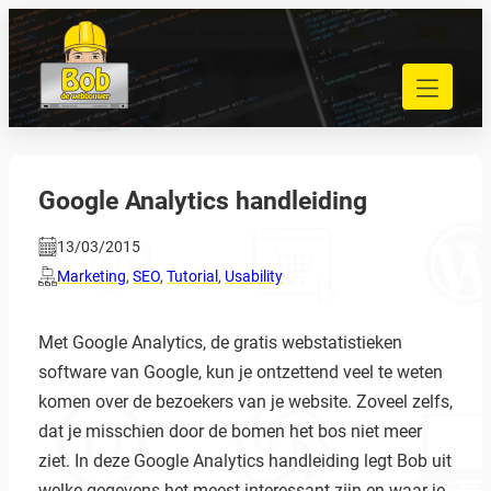
Ga
naar
040 848 80 69
de
bob@bobdewebbouwer.com
inhoud
Home
Website laten bouwen
Strippenkaarten
Google Analytics handleiding
Onderhoud en hosting
13/03/2015
Training
Marketing
,
SEO
,
Tutorial
,
Usability
Portfolio
Blog
Begrippen
Met Google Analytics, de gratis webstatistieken
software van Google, kun je ontzettend veel te weten
Contact
komen over de bezoekers van je website. Zoveel zelfs,
dat je misschien door de bomen het bos niet meer
ziet. In deze Google Analytics handleiding legt Bob uit
Zoeken
welke gegevens het meest interessant zijn en waar je