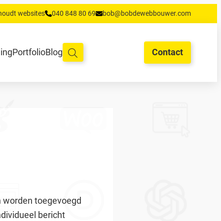
houdt websites
040 848 80 69
bob@bobdewebbouwer.com
oud en hosting
Training
Portfolio
Blog
Begrippen
Contact
ning
Portfolio
Blog
Contact
ch worden toegevoegd
dividueel bericht