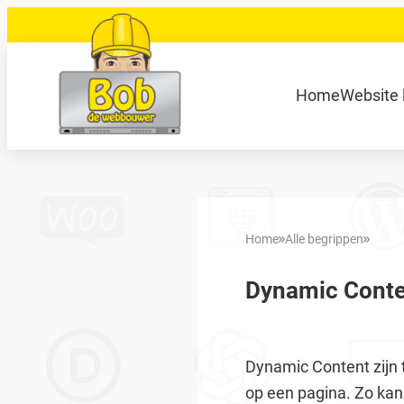
Ga
naar
de
040 848 80 69
bob@bobdewebbouwer
Home
Website 
inhoud
Zoeken
Home
Alle begrippen
Dynamic Conte
Dynamic Content zijn
op een pagina. Zo kan