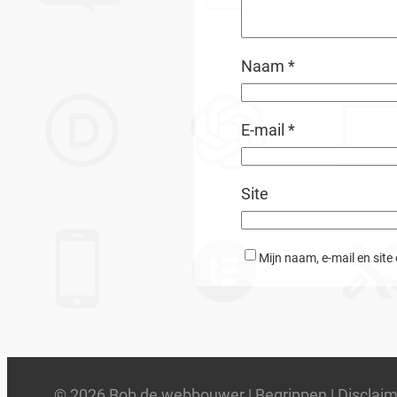
Naam
*
E-mail
*
Site
Mijn naam, e-mail en site
© 2026 Bob de webbouwer |
Begrippen
|
Disclai