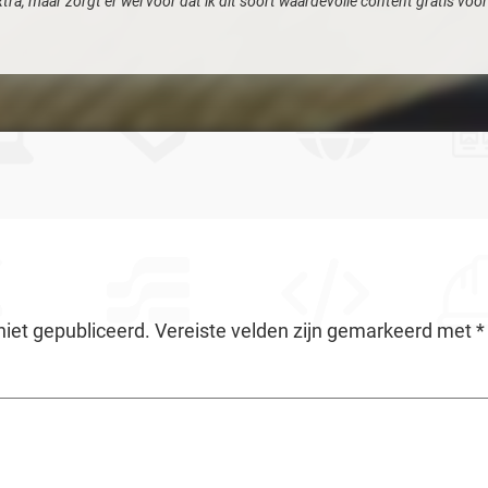
xtra, maar zorgt er wel voor dat ik dit soort waardevolle content gratis vo
niet gepubliceerd.
Vereiste velden zijn gemarkeerd met
*